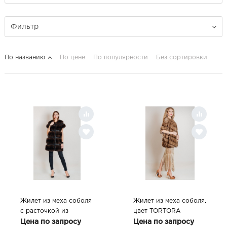
Фильтр
По названию
По цене
По популярности
Без сортировки
Жилет из меха соболя
Жилет из меха соболя,
с расточкой из
цвет TORTORA
плетеной кожи, цвет
Цена по запросу
Цена по запросу