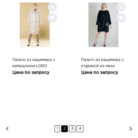
Пальто из кашемира с
Пальто из кашемира с
капюшоном LORO
отделкой из меха
PIANA
кролиика, цвет NERO
Цена по запросу
Цена по запросу
1
2
3
4