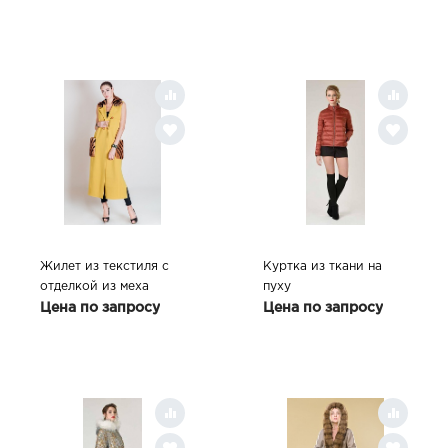
DARK
Жилет из текстиля с
Куртка из ткани на
отделкой из меха
пуху
норки MR17/230, цвет
Цена по запросу
Цена по запросу
YELLOW