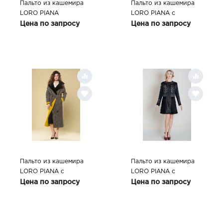
Пальто из кашемира
Пальто из кашемира
LORO PIANA
LORO PIANA с
отделкой из меха лисы
Цена по запросу
Цена по запросу
Пальто из кашемира
Пальто из кашемира
LORO PIANA с
LORO PIANA с
отделкой из меха
отделкой из меха
Цена по запросу
Цена по запросу
норки
норки, цвет BLACK