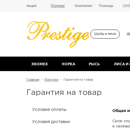
Акции
Покупки
Компания
Помощь
LO
Шубы и меха
Д
ЭКОМЕХ
НОРКА
РЫСЬ
ЛИСА И
Главная
-
Покупки
-
Гарантия на товар
Гарантия на товар
Условия оплаты
Общая и
Срок сл
Условия доставки
и своевр