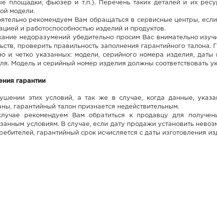
е площадки, фьюзер и т.п.). Перечень таких деталей и их рес
ой модели.
ятельно рекомендуем Вам обращаться в сервисные центры, если 
ацией и работоспособностью изделий и продуктов.
ание недоразумений убедительно просим Вас внимательно изучи
ьств, проверить правильность заполнения гарантийного талона. 
о и четко указанных: модели, серийного номера изделия, даты
ля. Модель и серийный номер изделия должны соответствовать у
ения гарантии
ушении этих условий, а так же в случае, когда данные, указ
ны, гарантийный талон признается недействительным.
случае рекомендуем Вам обратиться к продавцу для получени
анным условиям. В случае, если дату продажи установить невозм
ребителей, гарантийный срок исчисляется с даты изготовления из