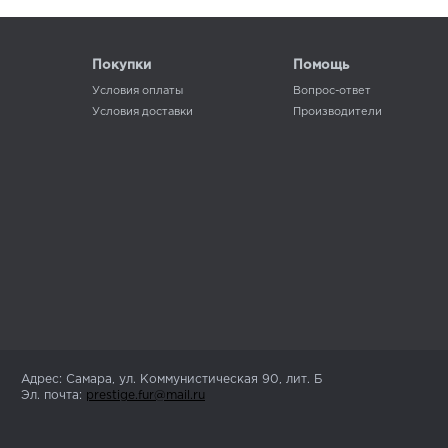
Покупки
Помощь
Условия оплаты
Вопрос-ответ
Условия доставки
Производители
Адрес: Самара, ул. Коммунистическая 90, лит. Б
Эл. почта:
prestige.fur@mail.ru