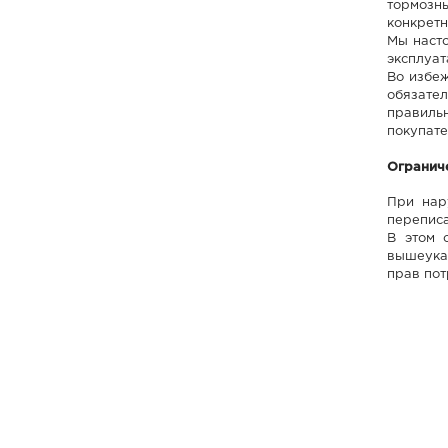
тормозны
конкретн
Мы насто
эксплуат
Во избеж
обязател
правильн
покупате
Огранич
При нар
переписа
В этом 
вышеуказ
прав пот