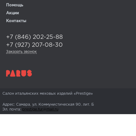
Помощь
Акции
Контакты
+7 (846) 202-25-88
+7 (927) 207-08-30
Заказать звонок
Салон итальянских меховых изделий «Prestige»
Адрес: Самара, ул. Коммунистическая 90, лит. Б
Эл. почта:
prestige.fur@mail.ru
Данный интернет-сайт носит исключительно
информационный характер, и ни при каких условиях
информация и цены, размещенные на сайте, не
являются публичной офертой (ст. 437 ГК РФ).