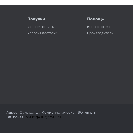
Покупки
Помощь
Условия оплаты
Вопрос-ответ
Условия доставки
Производители
Адрес: Самара, ул. Коммунистическая 90, лит. Б
Эл. почта:
prestige.fur@mail.ru