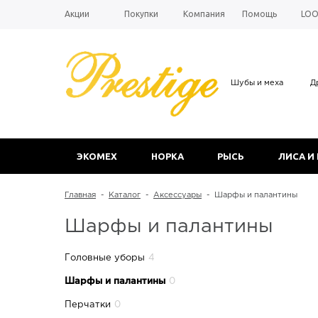
Акции
Покупки
Компания
Помощь
LO
Шубы и меха
Д
ЭКОМЕХ
НОРКА
РЫСЬ
ЛИСА И
Главная
-
Каталог
-
Аксессуары
-
Шарфы и палантины
Шарфы и палантины
Головные уборы
4
Шарфы и палантины
0
Перчатки
0