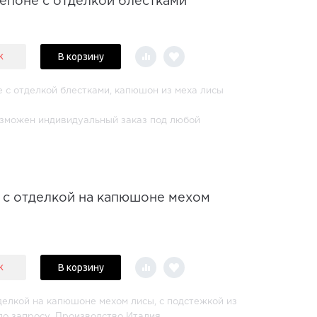
тепоне с отделкой блестками
В корзину
к
е с отделкой блестками, капюшон из меха лисы
озможен индивидуальный заказ под любой
и с отделкой на капюшоне мехом
В корзину
к
тделкой на капюшоне мехом лисы, с подстежкой из
 по запросу. Производство Италия