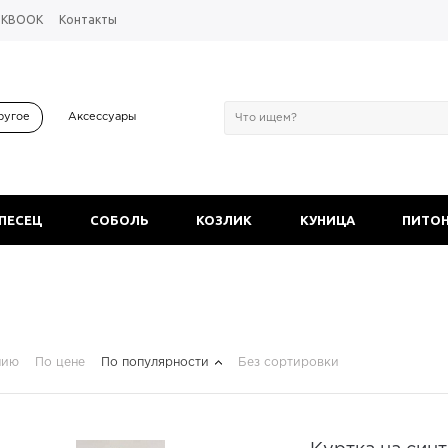
OKBOOK
Контакты
ругое
Аксессуары
 ПЕСЕЦ
СОБОЛЬ
КОЗЛИК
КУНИЦА
ПИТО
нию
По цене
По популярности
Без сортировки