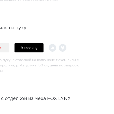
иля на пуху
В корзину
к
а пуху, с отделкой на капюшоне мехом лисы с
кролика, р. 42, длина 130 см, цена по запросу.
ия
и с отделкой из меха FOX LYNX