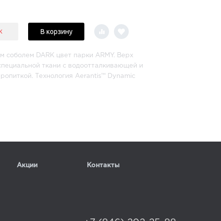
В корзину
к
м соболем DARK цвет парки ARMY. Верх
специальной ткани с водоотталкивающей и
ропиткой. Технология Aerantis™ Dynamic
Категория термоизолирующего материала — семь
бранное покрытие придает ткани влаго- и
ть. В рукавах – утеплитель «Шерстепон®».
, молнии, стопоры – производство Швейцария
ры бронза, по желанию под заказ украшаем
ами Swarovski).
.
Акции
Контакты
егивается на молнию и кнопки. Четыре боковых
и на кнопках, утеплены. Низ парки регулируются
 индивидуальный пошив под ваши параметры
юшон отстегивается.