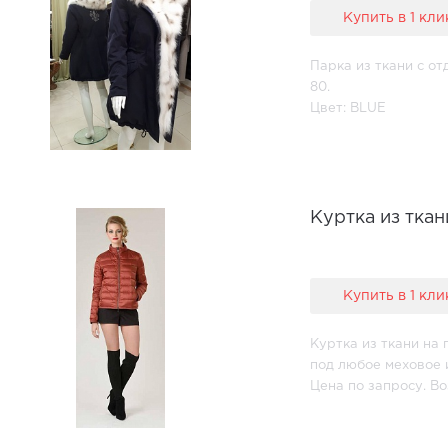
Купить в 1 кли
Парка из ткани с от
80.
Цвет: BLUE
Куртка из ткан
Купить в 1 кли
Куртка из ткани на 
под любое меховое 
Цена по запросу. В
размер.
Все цвета в ассорти