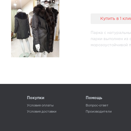
Купить в 1 кли
Парка с натуральны
парки выполнен из 
морозоустойчивой п
Breathing System. 
звёзд.
Дополнительное мем
ветронепроницаемос
Фурнитура — кнопки
Riri (цвет фурниту
стразами и кристалл
Особенности модели
Покупки
Помощь
Впереди парка заст
Условия оплаты
Вопрос-ответ
кармана с клапанам
Условия доставки
Производители
шнурком. Возможен
(любой размер).
Мех по борту и кап