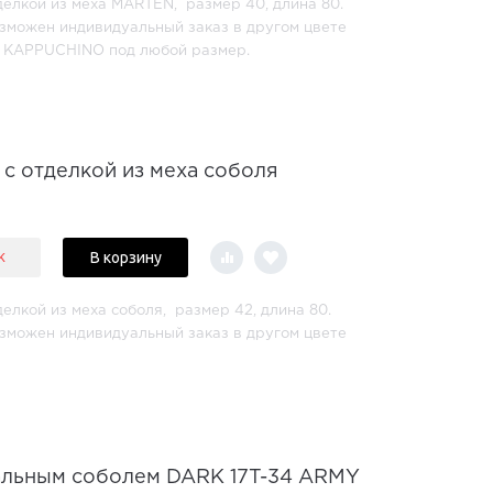
тделкой из меха MARTEN, размер 40, длина 80.
озможен индивидуальный заказ в другом цвете
, KAPPUCHINO под любой размер.
 с отделкой из меха соболя
В корзину
к
делкой из меха соболя, размер 42, длина 80.
озможен индивидуальный заказ в другом цвете
альным соболем DARK 17T-34 ARMY