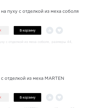
 на пуху с отделкой из меха соболя
В корзину
к
уху с отделкой из меха соболя, размеры 44,
и с отделкой из меха MARTEN
В корзину
к