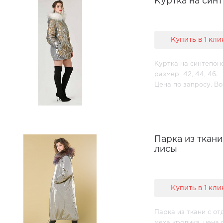
Куртка на син
Купить в 1 кли
Куртка на синтепон
размер 42, 44, 46.
Цена по запросу. В
размер.
Парка из ткан
лисы
Купить в 1 кли
Парка из ткани с о
меха кролика, цена