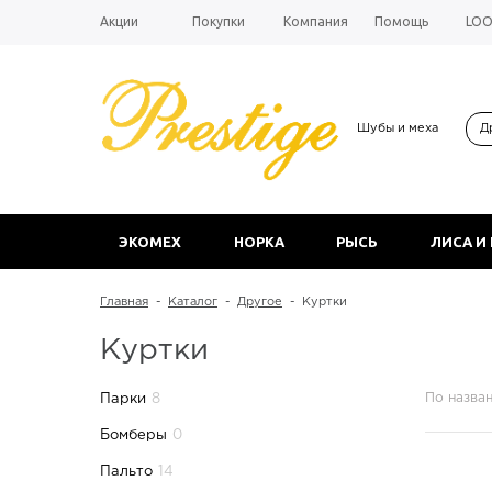
Акции
Покупки
Компания
Помощь
LO
Шубы и меха
Д
ЭКОМЕХ
НОРКА
РЫСЬ
ЛИСА И
Главная
-
Каталог
-
Другое
-
Куртки
Куртки
По назва
Парки
8
Бомберы
0
Пальто
14