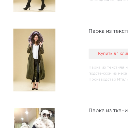
Парка из текст
Купить в 1 кли
Парка из текстиля н
подстежкой из меха 
Производство Итал
Парка из ткан