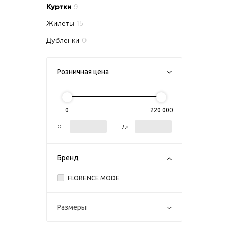
Куртки
9
Жилеты
15
Дубленки
0
Розничная цена
0
220 000
От
До
Бренд
FLORENCE MODE
Размеры