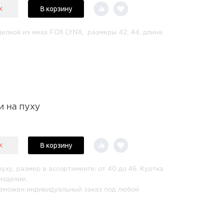
В корзину
к
делкой из меха FOX LYNX, размеры 42, 44, длина
и на пуху
В корзину
к
пуху, размер в ассортименте: от 40 до 46. Куртка
изделие.
озможен индивидуальный заказ под любой
менте.