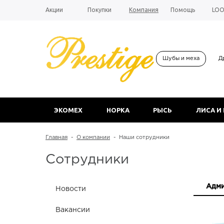
Акции
Покупки
Компания
Помощь
LO
Шубы и меха
Д
ЭКОМЕХ
НОРКА
РЫСЬ
ЛИСА И
Главная
-
О компании
-
Наши сотрудники
Сотрудники
Адми
Новости
Вакансии