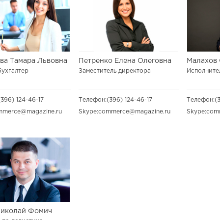
ва Тамара Львовна
Петренко Елена Олеговна
Малахов 
бухгалтер
Заместитель директора
Исполните
(396) 124-46-17
Телефон:
(396) 124-46-17
Телефон:
(
mmerce@magazine.ru
Skype:
commerce@magazine.ru
Skype:
com
Николай Фомич