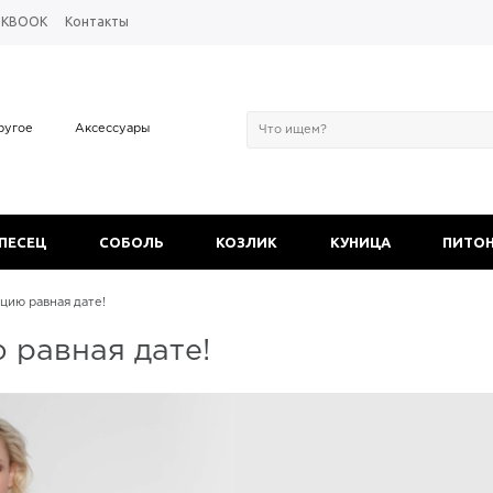
OKBOOK
Контакты
ругое
Аксессуары
 ПЕСЕЦ
СОБОЛЬ
КОЗЛИК
КУНИЦА
ПИТО
цию равная дате!
 равная дате!