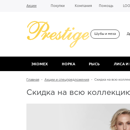
Акции
Покупки
Компания
Помощь
LO
Шубы и меха
Д
ЭКОМЕХ
НОРКА
РЫСЬ
ЛИСА И
Главная
-
Акции и спецпредложения
-
Скидка на всю коллек
Скидка на всю коллекцию