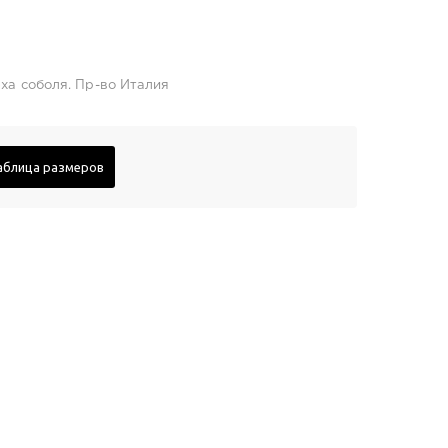
еха соболя. Пр-во Италия
аблица размеров