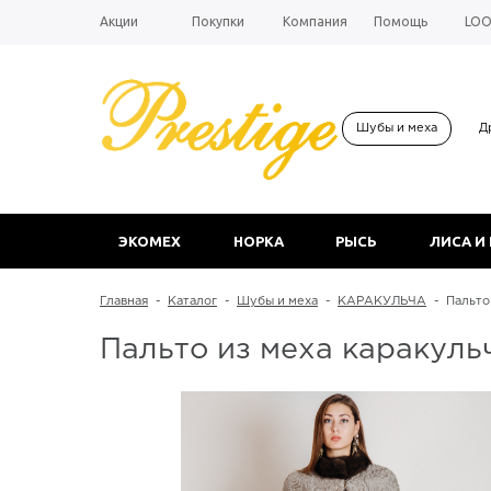
Акции
Покупки
Компания
Помощь
LO
Шубы и меха
Д
ЭКОМЕХ
НОРКА
РЫСЬ
ЛИСА И
Главная
-
Каталог
-
Шубы и меха
-
КАРАКУЛЬЧА
-
Пальто
Пальто из меха каракуль