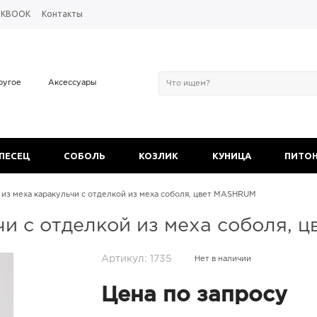
OKBOOK
Контакты
ругое
Аксессуары
 ПЕСЕЦ
СОБОЛЬ
КОЗЛИК
КУНИЦА
ПИТО
 из меха каракульчи с отделкой из меха соболя, цвет MASHRUM
чи с отделкой из меха соболя,
Артикул: 1735
Нет в наличии
Цена по запросу