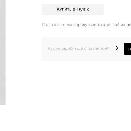
Купить в 1 клик
Пальто из меха каракульчи с отделкой из м
›
Т
Как не ошибиться с размером?