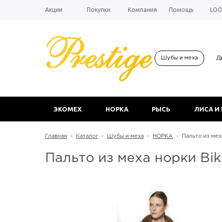
Акции
Покупки
Компания
Помощь
LO
Шубы и меха
Д
ЭКОМЕХ
НОРКА
РЫСЬ
ЛИСА И
Главная
-
Каталог
-
Шубы и меха
-
НОРКА
-
Пальто из мех
Пальто из меха норки Bik