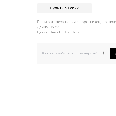
Купить в 1 клик
Пальто из меха норки с воротником, полноц
Длина 115 см
Цвета: demi buff и black
›
Т
Как не ошибиться с размером?