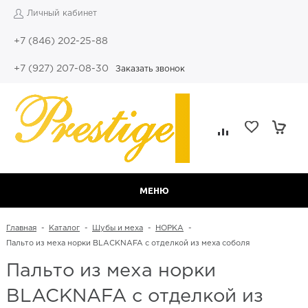
Личный кабинет
+7 (846) 202-25-88
+7 (927) 207-08-30
Заказать звонок
МЕНЮ
Главная
-
Каталог
-
Шубы и меха
-
НОРКА
-
Пальто из меха норки BLACKNAFA c отделкой из меха соболя
Пальто из меха норки
BLACKNAFA c отделкой из