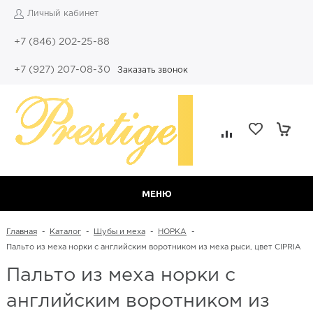
Личный кабинет
+7 (846) 202-25-88
+7 (927) 207-08-30
Заказать звонок
МЕНЮ
Главная
-
Каталог
-
Шубы и меха
-
НОРКА
-
Пальто из меха норки с английским воротником из меха рыси, цвет CIPRIA
Пальто из меха норки с
английским воротником из