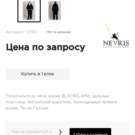
Артикул: 2780
Нет в наличии
Цена по запросу
Купить в 1 клик
Полупальто из меха норки BLACKGLAMA, цельные
пластины, английский воротник, полноценный прямой
рукав. Пр-во Греция.
›
Как не ошибиться с
Таблица размеров