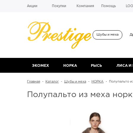
Акции
Покупки
Компания
Помощь
LO
Шубы и меха
Д
ЭКОМЕХ
НОРКА
РЫСЬ
ЛИСА И
Главная
-
Каталог
-
Шубы и меха
-
НОРКА
-
Полупальто из
Полупальто из меха норк