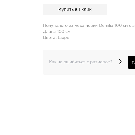
Купить в 1 клик
Полупальто из меха норки Demilia 100 см с
Длина 100 см
Цвета: taupe
›
Т
Как не ошибиться с размером?