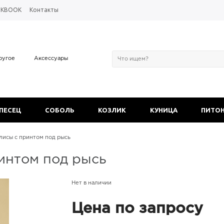
OKBOOK
Контакты
ругое
Аксессуары
 ПЕСЕЦ
СОБОЛЬ
КОЗЛИК
КУНИЦА
ПИТО
лисы с принтом под рысь
интом под рысь
Нет в наличии
Цена по запросу