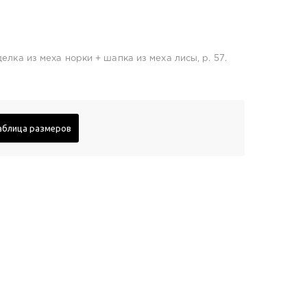
елка из меха норки + шапка из меха лисы, р. 57.
аблица размеров