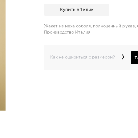
Купить в 1 клик
Жакет из меха соболя, полноценный рукав, б
Производство Италия
›
Т
Как не ошибиться с размером?