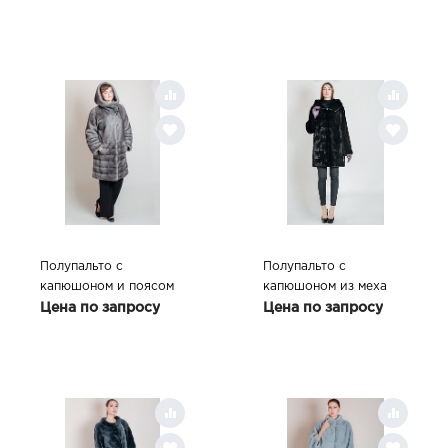
Полупальто с
Полупальто с
капюшоном и поясом
капюшоном из меха
из меха норки, цвет
норки BLACKGLAMA
Цена по запросу
Цена по запросу
BLUE IRISH