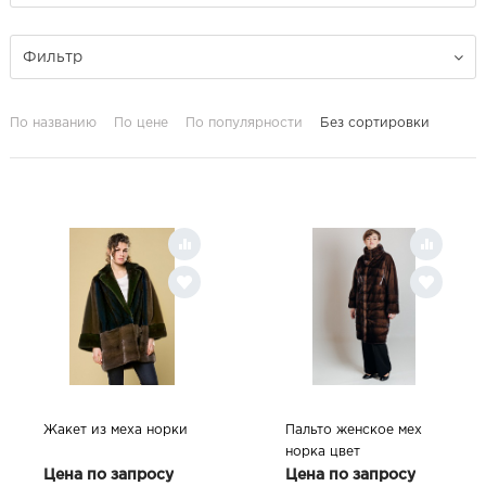
Фильтр
По названию
По цене
По популярности
Без сортировки
Жакет из меха норки
Пальто женское мех
норка цвет
MAHOGANY
Цена по запросу
Цена по запросу